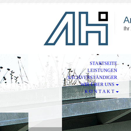
A
Ihr
STARTSEITE
LEISTUNGEN
SACHVERSTÄNDIGER
WIR ÜBER UNS
K O N T A K T